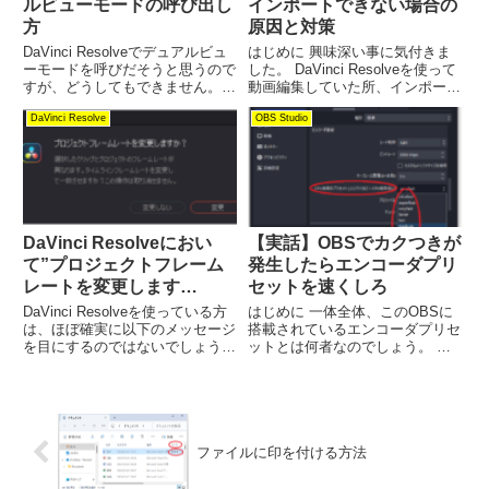
ルビューモードの呼び出し
インポートできない場合の
方
原因と対策
DaVinci Resolveでデュアルビュ
はじめに 興味深い事に気付きま
ーモードを呼びだそうと思うので
した。 DaVinci Resolveを使って
すが、どうしてもできません。
動画編集していた所、インポート
確か以前は、Edit頁の上にデュア
できないMP4の動画ファイルが
DaVinci Resolve
OBS Studio
ルビューモードのボタンがあった
いくつか見つかりました。 それ
のですが、どうしても見つかりま
を一覧にしたのが以下になりま
せん。 あーでもない、こーでも
す。 これらの動画は、いずれも
ないと画面を...
OBS Stud...
DaVinci Resolveにおい
【実話】OBSでカクつきが
て”プロジェクトフレーム
発生したらエンコーダプリ
レートを変更します
セットを速くしろ
か？”を出ない様にする方
DaVinci Resolveを使っている方
はじめに 一体全体、このOBSに
法
は、ほぼ確実に以下のメッセージ
搭載されているエンコーダプリセ
を目にするのではないでしょう
ットとは何者なのでしょう。 以
か。 このメッセージを見る度
前はFHD30Pの動画をOBSを使っ
に、どっちにすべきか数秒間悩む
て問題なく画面録画できたのです
事によって集中力が途切れます。
が、今日録画した動画を見ると動
そもそもこの記述がとにかく分か
きがカクつくではありませんか。
り難い。 この問い...
試しに解像度やフレー...
ファイルに印を付ける方法