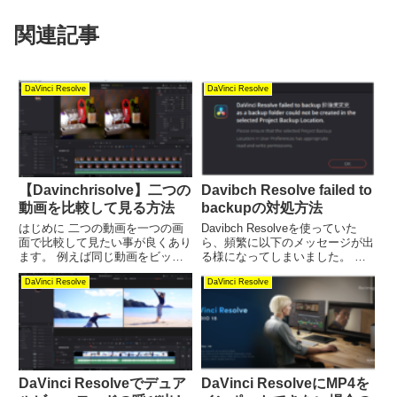
関連記事
DaVinci Resolve
DaVinci Resolve
【Davinchrisolve】二つの
Davibch Resolve failed to
動画を比較して見る方法
backupの対処方法
はじめに 二つの動画を一つの画
Davibch Resolveを使っていた
面で比較して見たい事が良くあり
ら、頻繁に以下のメッセージが出
ます。 例えば同じ動画をビット
る様になってしまいました。 余
レートを変えて書き出した場合、
りにも目障りなので、消す事にし
DaVinci Resolve
DaVinci Resolve
見え方に差が無いかどうか、じっ
ます。 先ずウィンドウ左上にあ
くり見比べたいものです。 そん
るDavibch Resolveのタグから環
なときにDavinchrisolveを使って
境設定を選択します。 表示され
簡単に見比べる方...
た環...
DaVinci Resolveでデュア
DaVinci ResolveにMP4を