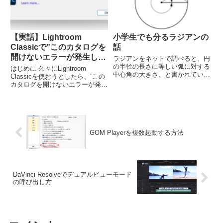
するのが良くある姿ではないで
た。 そうなると自力でCGIカウ
し...
ンタ をインストールしなければ
ならないのですが、悪戦苦闘の末
ようやくカウンターが動く様にな
【実話】Lightroom
小学生でも分るラジアンの
りました。
Classicで”このカタログを
話
開けないエラーが発生しま
ラジアンをネットで調べると、円
した”と表示された場合の
の半径の長さに等しい弧に対する
はじめに 久々にLightroom
中心角の大きさ、と書かれていま
対処方法
Classicを使おうとしたら、”この
すが、そんな説明を聞いてすんな
カタログを開けないエラーが発生
り分かる方はいらっしゃらないで
しました”と表示され、全く使え
しょう。 これを小学生にも分か
なくなってしまいました。 この
る様に言い換えますと、以下の様
間、特別PCの環境を変えた訳で
になります。 ラジアンとは、
もありません。 ちなみにOKをク
半...
リックすると、...
GOM Playerを複数起動する方法
DaVinci Resolveでデュアルビューモード
の呼び出し方