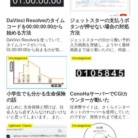
DaVinci Resolveのタイム
ジェットスターの支払うボ
コードを00:00:00:00から
タンが押せない場合の対処
始める方法
方法
DaVinci Resolveを使っていて、
ジェットスターの分かり難い予約
タイムコードがいつも
入力画面を突破し、ようやく最終
01:00:00:00から始まるのが気に
画面まで辿り着いたのに、何故か
なりませんでしょうか？ 何故動
支払うのボタンがアクティブなり
Uncategorized
Uncategorized
画編集を開始した直後から既に1
ません。 クレジットカード情報
時間も経過した01:00:00:00にな
が違うのかと思って入力をし直し
っているのかと言いますと、何を
たり、或いは別のカードにしてみ
隠そう...
たり、ついにはブラウザーのせ
い...
小学生でも分かる生命保険
ConoHaサーバーでCGIカ
の話
ウンターが動いた
はじめに 生命保険と聞けば、社
従来弊サイトは、さくらインター
会人なら必ず入らなければいけな
ネットのサーバーを使用していた
いと思ってしまいます。 また若
のですが、突然それまで使えてい
いうちに入った方が得だと言われ
たCGIカウンタ (npc.cgi)の新規利
Lightroom Classic
Uncategorized
るので、だったらと入社早々に生
用サービスを停止されてしまいま
命保険のおばちゃんに言われて、
した。 そんな訳で、思い切って
月々数千円の終身保険に入ったり
サーバーをConoHaに変更しまし