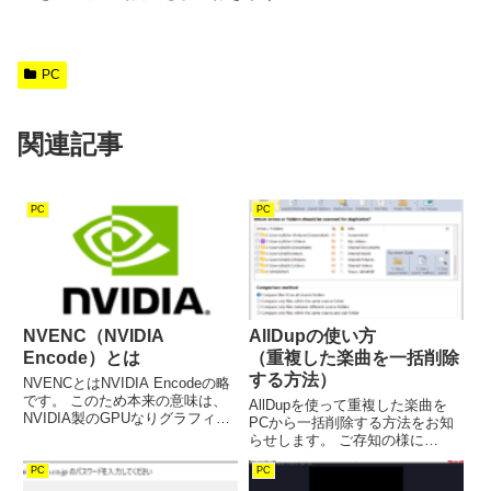
PC
関連記事
PC
PC
NVENC（NVIDIA
AllDupの使い方
Encode）とは
（重複した楽曲を一括削除
する方法）
NVENCとはNVIDIA Encodeの略
です。 このため本来の意味は、
AllDupを使って重複した楽曲を
NVIDIA製のGPUなりグラフィッ
PCから一括削除する方法をお知
クボードを使って、動画やテレビ
らせします。 ご存知の様に
ゲームをエンコードする事を指し
iTunesは単なるリレーショナルデ
ます。 ただし一部では、NVENC
PC
PC
ータベースだと思って使っている
を（CPUの代わりに）GPUを使