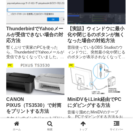
と、いつの間にか勝手に楽曲のコ
って...
ピーが作らていて、気が付くとそ
こら中に同じ曲が溢れ返っ...
ThunderbirdでYahooメー
【実話】ウィンドウに最小
ルが受信できない場合の対
化や閉じるのボタンが無く
応方法
なった場合の対処方法
暫くぶりで実家のPCを使った
普段使っているOBS Studioのウ
ら、ThunderbirdでYahooメールが
ィンドウに、突然最小化や閉じる
受信できなくなっていました。
のボタンが表示されなくなってし
具体的には、Thunderbirdを開く
まいました。 これがないと、い
PC
PC
と、何度もパスワードを訊いてく
ちいちメニューからソフトを閉じ
るのですが、思い当たるPWをい
なくてはなりません。 PCを再起
くら入力しても、全く受け付けて
動したり、ついにはOBS Studio
くれま...
を再度インス...
CANON
MiniDVをi.Link経由でPC
PIXUS（TS3530）で封筒
にダビングする方法
をプリントする方法
昔撮り溜めたMiniDVのテープ
を、PCでダビングする方法をお
キヤノンのインクジェットプリン
知らせします。 方法はいくつか
ター、PIXUS TS3530を購入した
あるのですが、一番画質が良いの
のですが、どうしても封筒にプリ
ホーム
検索
トップ
サイドバー
は当然ながらi.Link（IEEE1394）
ントできません。 そんな訳で、