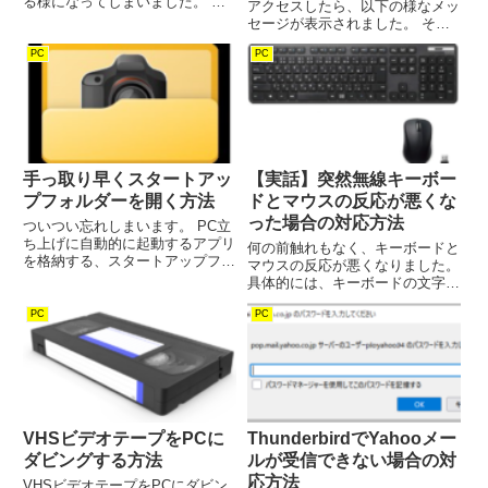
る様になってしまいました。 余
アクセスしたら、以下の様なメッ
りにも目障りなので、消す事にし
セージが表示されました。 そも
ます。 先ずウィンドウ左上にあ
そもEdgeで開いているのに、何
るDavibch Resolveのタグから環
PC
PC
故こんなメッセージが出るのでし
境設定を選択します。 表示され
ょうか？ Chromeだと正常に開く
た環...
ので、暫く放置していたのです
が、Edgeでも開け...
手っ取り早くスタートアッ
【実話】突然無線キーボー
プフォルダーを開く方法
ドとマウスの反応が悪くな
った場合の対応方法
ついつい忘れしまいます。 PC立
ち上げに自動的に起動するアプリ
何の前触れもなく、キーボードと
を格納する、スタートアップフォ
マウスの反応が悪くなりました。
ルダーの開き方を。 前回は簡単
具体的には、キーボードの文字入
に見つかったのになー、と思って
力が途切れたり、マウスを動かし
もなかなかその方法が思い出せま
PC
PC
ているのに、ポインターが連続し
せん。 そんな訳で、忘れない様
て追随してくれません。 またキ
に手っ取り早くスタートアップ...
ーボードに付いているアンテナー
マーク（電波の通信不良）も、...
VHSビデオテープをPCに
ThunderbirdでYahooメー
ダビングする方法
ルが受信できない場合の対
応方法
VHSビデオテープをPCにダビン